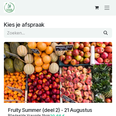
Overslaan naar inhoud
Kies je afspraak
Fruity Summer (deel 2) - 21 Augustus
Gedeelde Vreugde Shop
20,66
€