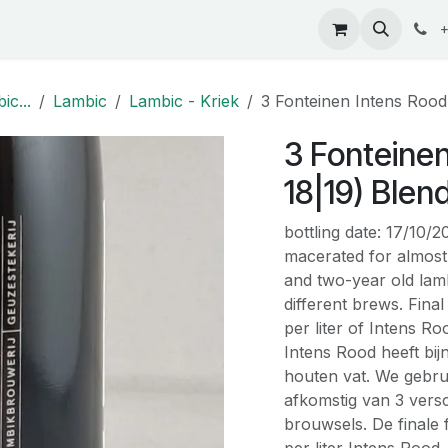
ontact
+
ic...
Lambic
Lambic - Kriek
3 Fonteinen Intens Rood 
3 Fonteinen
18|19) Blend
bottling date: 17/10/
macerated for almost
and two-year old lamb
different brews. Final
per liter of Intens R
Intens Rood heeft b
houten vat. We gebru
afkomstig van 3 versc
brouwsels. De finale 