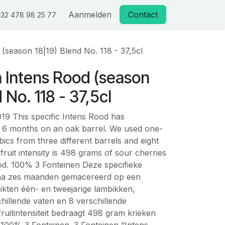
Aanmelden
Contact
32 478 98 25 77
(season 18|19) Blend No. 118 - 37,5cl
 Intens Rood (season
 No. 118 - 37,5cl
2019 This specific Intens Rood has
 6 months on an oak barrel. We used one-
ics from three different barrels and eight
 fruit intensity is 498 grams of sour cherries
ood. 100% 3 Fonteinen Deze specifieke
ijna zes maanden gemacereerd op een
ikten één- en tweejarige lambikken,
hillende vaten en 8 verschillende
fruitintensiteit bedraagt 498 gram krieken