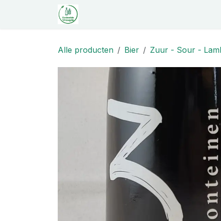
Overslaan naar inhoud
Startpagina
Shop
Proeverij
C
Alle producten
Bier
Zuur - Sour - Lamb