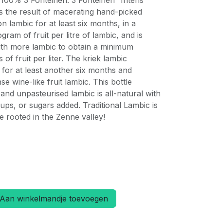
. 100% 3 Fonteinen. 3 Fonteinen “Intens
s the result of macerating hand-picked
n lambic for at least six months, in a
gram of fruit per litre of lambic, and is
ith more lambic to obtain a minimum
 of fruit per liter. The kriek lambic
e for at least another six months and
se wine-like fruit lambic. This bottle
 and unpasteurised lambic is all-natural with
syrups, or sugars added. Traditional Lambic is
age rooted in the Zenne valley!
Aan winkelmandje toevoegen