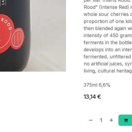
per liter Intens Rood
Rood” (Intense Red) i
whole sour cherries o
proportion of one kilo
then blended again w
intensity of 450 grams
ferments in the bottl
develops into an inten
fermented, unfiltered
no artificial juices, 
living, cultural herit
375ml 6,6%
13,14
€