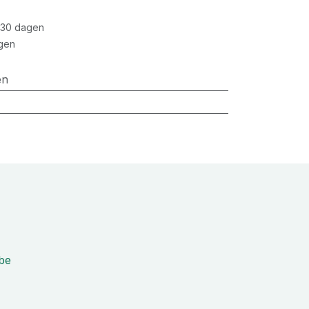
 30 dagen
gen
en
be