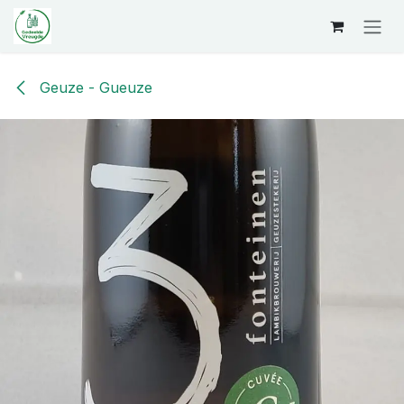
Overslaan naar inhoud
Geuze - Gueuze