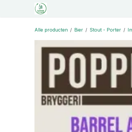
Overslaan naar inhoud
Startpagina
Shop
Proeverij
C
Alle producten
Bier
Stout - Porter
I