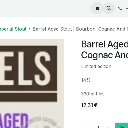
ontact
+
mperial Stout
Barrel Aged Stout | Bourbon, Cognac And 
Barrel Aged
Cognac And
Limited edition.
14%
330ml Fles
12,31
€