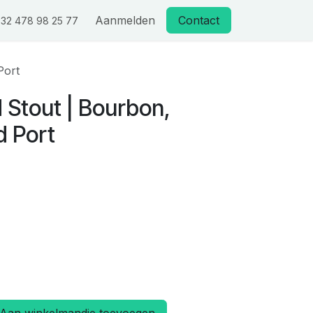
Aanmelden
Contact
32 478 98 25 77
Port
 Stout | Bourbon,
 Port