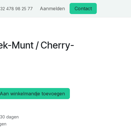
Aanmelden
Contact
32 478 98 25 77
iek-Munt / Cherry-
Aan winkelmandje toevoegen
 30 dagen
gen