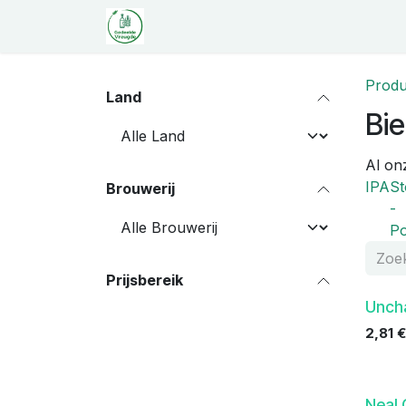
Overslaan naar inhoud
Startpagina
Shop
Proeverij
C
Produ
Land
Bie
Al on
IPA
St
Brouwerij
-
Po
Prijsbereik
Uncha
2,81
€
Neal 