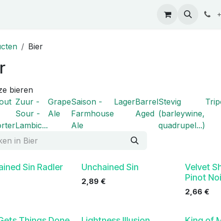
ontact
+
cten
Bier
r
ze bieren
out
Zuur -
Grape
Saison -
Lager
Barrel
Stevig
Trip
Sour -
Ale
Farmhouse
Aged
(barleywine,
rter
Lambic...
Ale
quadrupel...)
ined Sin Radler
Unchained Sin
Velvet S
Pinot Noi
2,89
€
2,66
€
Gets Things Done
Lightness Illusion
King of 