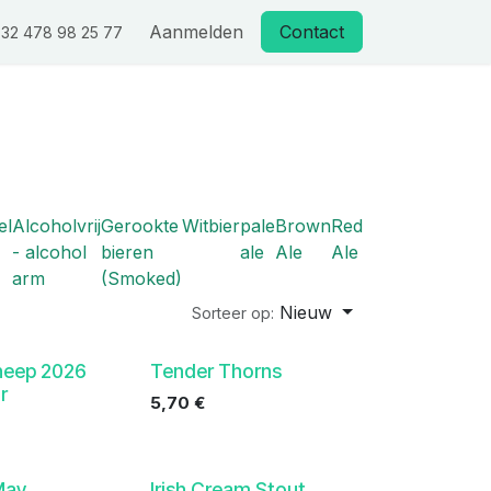
Aanmelden
Contact
32 478 98 25 77
el
Alcoholvrij
Gerookte
Witbier
pale
Brown
Red
- alcohol
bieren
ale
Ale
Ale
arm
(Smoked)
Nieuw
Sorteer op:
heep 2026
Tender Thorns
r
5,70
€
May
Irish Cream Stout