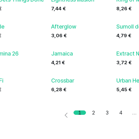
€
7,44
€
8,26
€
le
Afterglow
Sumoll d
€
3,06
€
4,79
€
mina 26
Jamaica
Extract 
4,21
€
3,72
€
Fi
Crossbar
Urban He
€
6,28
€
5,45
€
1
2
3
4
…