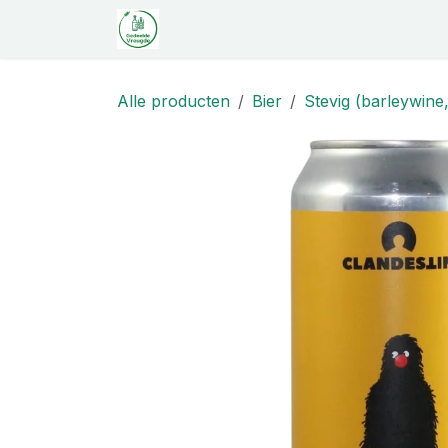
Overslaan naar inhoud
Startpagina
Shop
Proeverij
C
Alle producten
Bier
Stevig (barleywine,