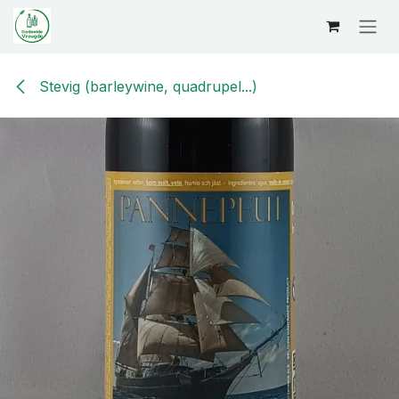
Overslaan naar inhoud
Stevig (barleywine, quadrupel...)