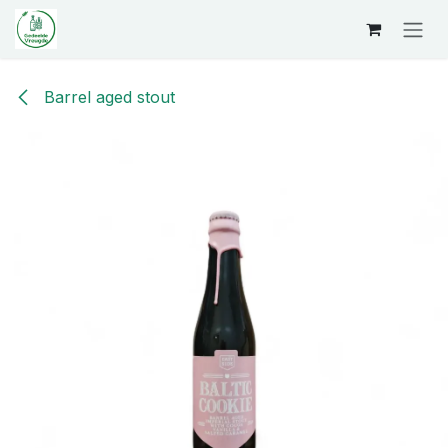
Overslaan naar inhoud
Barrel aged stout