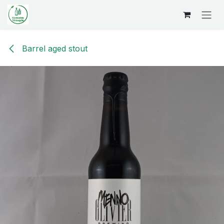
Overslaan naar inhoud
Barrel aged stout