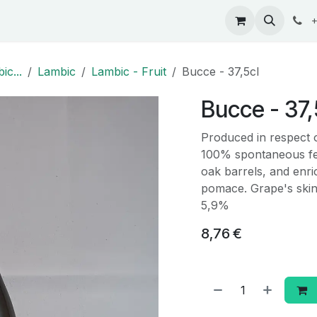
ontact
+
ic...
Lambic
Lambic - Fruit
Bucce - 37,5cl
Bucce - 37,
Produced in respect of
100% spontaneous fer
oak barrels, and enr
pomace. Grape's skin
5,9%
8,76
€