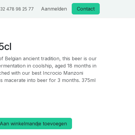
Aanmelden
Contact
32 478 98 25 77
5cl
 Belgian ancient tradition, this beer is our
mentation in coolship, aged 18 months in
iched with our best Incrocio Manzoni
s macerate into beer for 3 months. 375ml
Aan winkelmandje toevoegen