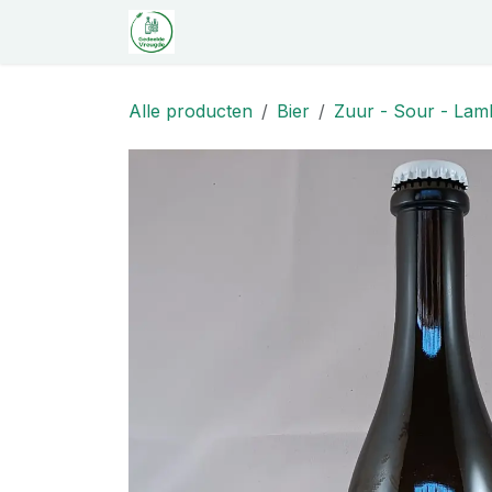
Overslaan naar inhoud
Startpagina
Shop
Proeverij
C
Alle producten
Bier
Zuur - Sour - Lamb