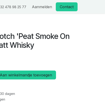
Aanmelden
Contact
32 478 98 25 77
otch 'Peat Smoke On
att Whisky
Aan winkelmandje toevoegen
 30 dagen
gen