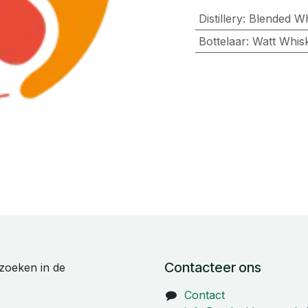
Distillery
:
Blended W
Bottelaar
:
Watt Whis
Contacteer ons
zoeken in de
Contact