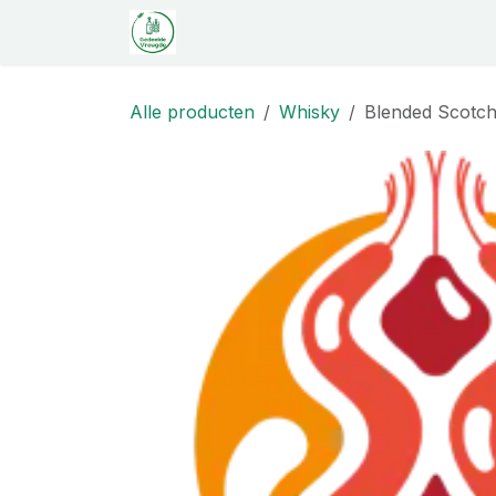
Overslaan naar inhoud
Startpagina
Shop
Proeverij
C
Alle producten
Whisky
Blended Scotch