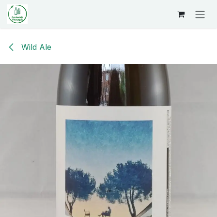
Overslaan naar inhoud
Wild Ale