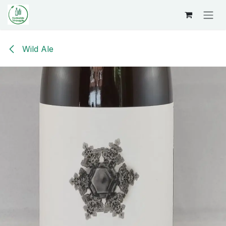
Overslaan naar inhoud
Wild Ale