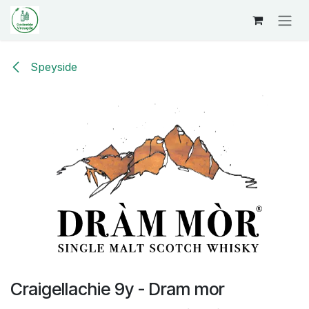
Overslaan naar inhoud
Speyside
Craigellachie 9y - Dram mor