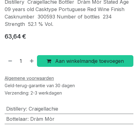
Distillery Craigellachie Bottler Dràm Mòr Stated Age
09 years old Casktype Portuguese Red Wine Finish
Casknumber 300593 Number of bottles 234
Strength 52.1 % Vol.
63,64
€
Aan winkelmandje toevoegen
Algemene voorwaarden
Geld-terug-garantie van 30 dagen
Verzending: 2-3 werkdagen
Distillery
:
Craigellachie
Bottelaar
:
Dràm Mòr