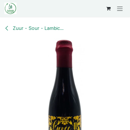
Overslaan naar inhoud
Zuur - Sour - Lambic...