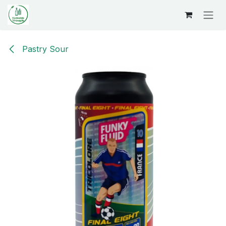
Overslaan naar inhoud
Pastry Sour