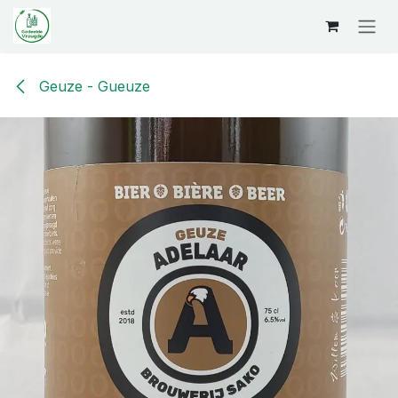
Overslaan naar inhoud
Geuze - Gueuze