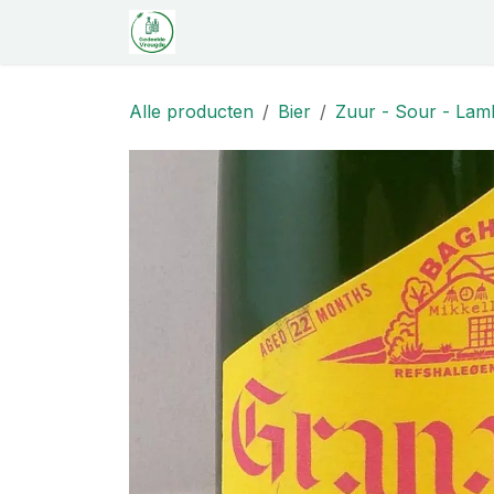
Overslaan naar inhoud
Startpagina
Shop
Proeverij
C
Alle producten
Bier
Zuur - Sour - Lamb