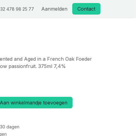
Aanmelden
Contact
32 478 98 25 77
ented and Aged in a French Oak Foeder
low passionfruit. 375ml 7,4%
Aan winkelmandje toevoegen
 30 dagen
gen