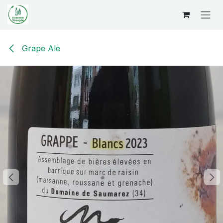
Overslaan naar inhoud
Grape Ale