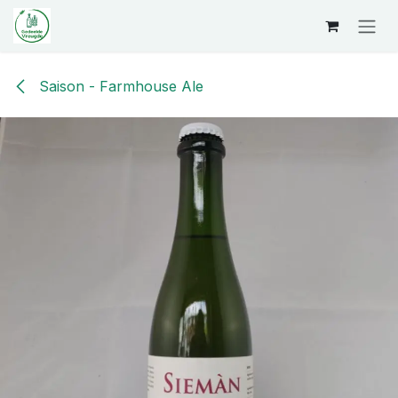
Overslaan naar inhoud
Saison - Farmhouse Ale