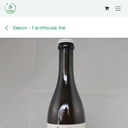
Overslaan naar inhoud
Saison - Farmhouse Ale