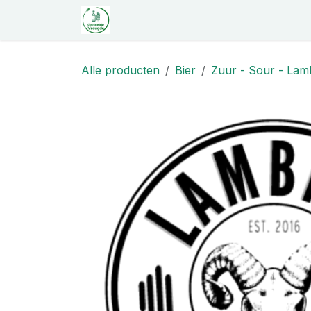
Overslaan naar inhoud
Startpagina
Shop
Proeverij
C
Alle producten
Bier
Zuur - Sour - Lamb