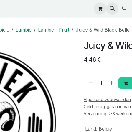
ontact
+
ic...
Lambic
Lambic - Fruit
Juicy & Wild Black-Belle 
Juicy & Wild
4,46
€
Algemene voorwaarden
Geld-terug-garantie van
Verzending: 2-3 werkda
Land
:
België