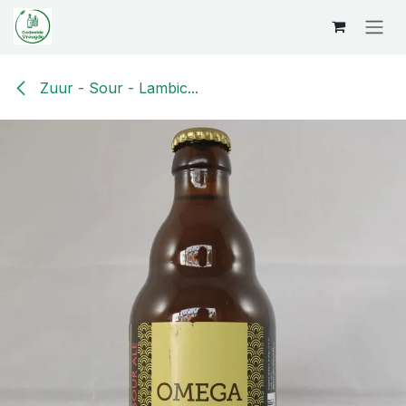
Overslaan naar inhoud
Zuur - Sour - Lambic...