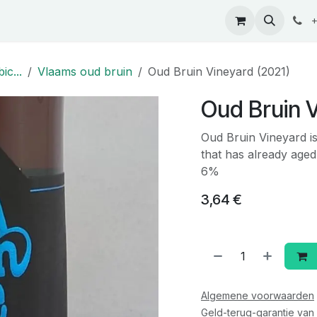
ontact
+
ic...
Vlaams oud bruin
Oud Bruin Vineyard (2021)
Oud Bruin V
Oud Bruin Vineyard is
that has already aged
6%
3,64
€
Algemene voorwaarden
Geld-terug-garantie van