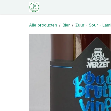
Overslaan naar inhoud
Startpagina
Shop
Proeverij
C
Alle producten
Bier
Zuur - Sour - Lamb