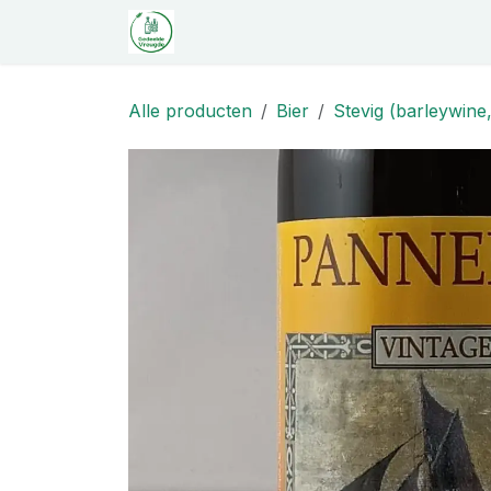
Overslaan naar inhoud
Startpagina
Shop
Proeverij
C
Alle producten
Bier
Stevig (barleywine,