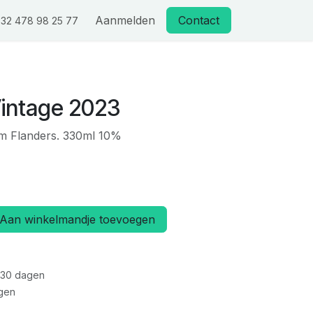
Aanmelden
Contact
32 478 98 25 77
intage 2023
om Flanders. 330ml 10%
Aan winkelmandje toevoegen
 30 dagen
gen