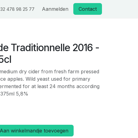
Aanmelden
Contact
32 478 98 25 77
 Traditionnelle 2016 -
5cl
 medium dry cider from fresh farm pressed
uice apples. Wild yeast used for primary
fermented for at least 24 months according
. 375ml 5,8%
Aan winkelmandje toevoegen