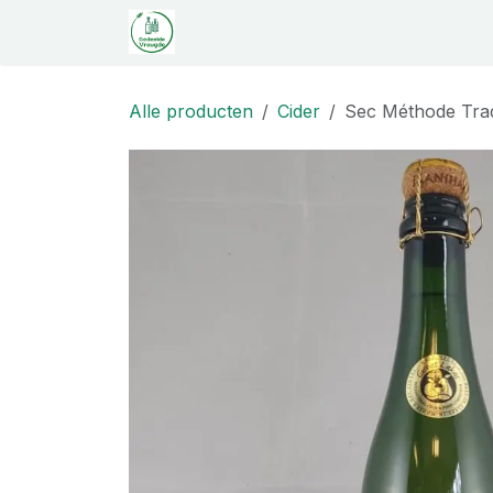
Overslaan naar inhoud
Startpagina
Shop
Proeverij
C
Alle producten
Cider
Sec Méthode Tradi