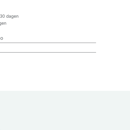
 30 dagen
gen
so