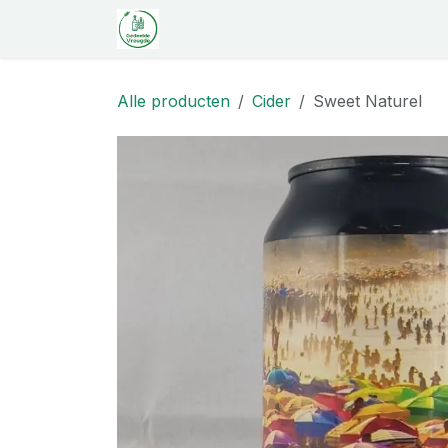
Overslaan naar inhoud
Startpagina
Shop
Proeverij
C
Alle producten
Cider
Sweet Naturel