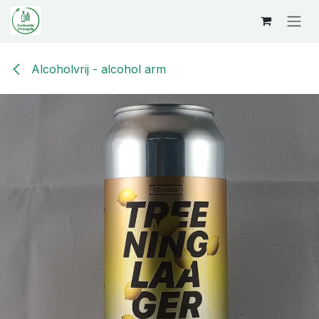
Overslaan naar inhoud
Alcoholvrij - alcohol arm