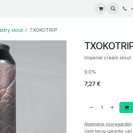
ontact
+
astry stout
TXOKOTRIP
TXOKOTRI
Imperial cream stout 
9.0%
7,27
€
Algemene voorwaarden
Geld-terug-garantie van