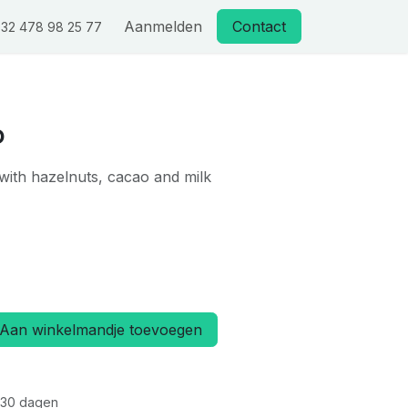
Aanmelden
Contact
32 478 98 25 77
P
with hazelnuts, cacao and milk
Aan winkelmandje toevoegen
 30 dagen