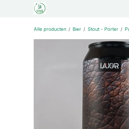
Overslaan naar inhoud
Startpagina
Shop
Proeverij
C
Alle producten
Bier
Stout - Porter
P