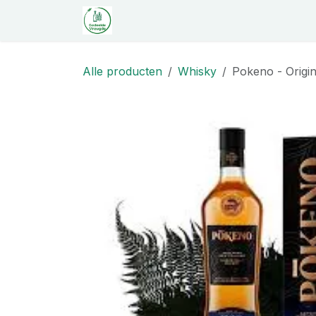
Overslaan naar inhoud
Startpagina
Shop
Proeverij
C
Alle producten
Whisky
Pokeno - Origi