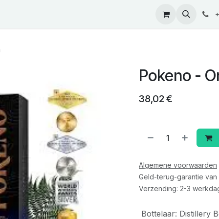
ontact
+
n
Pokeno - Or
38,02
€
Algemene voorwaarden
Geld-terug-garantie van
Verzending: 2-3 werkda
Bottelaar
:
Distillery B