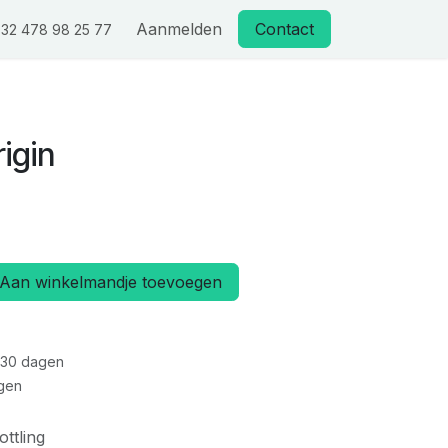
Aanmelden
Contact
32 478 98 25 77
igin
Aan winkelmandje toevoegen
 30 dagen
gen
ottling