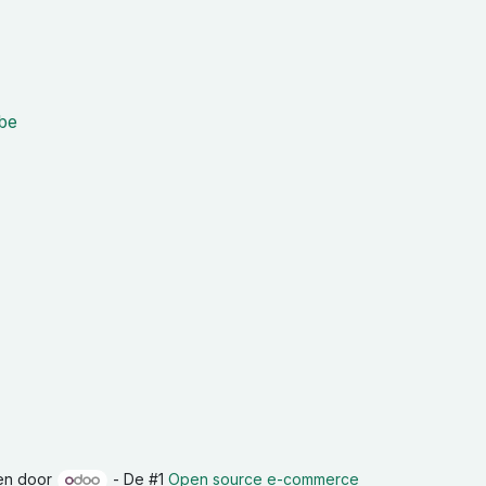
be
en door
- De #1
Open source e-commerce