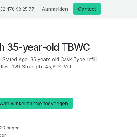
Aanmelden
Contact
32 478 98 25 77
ish 35-year-old TBWC
sh Stated Age 35 years old Cask Type refill
tles 329 Strength 45,8 % Vol.
Aan winkelmandje toevoegen
 30 dagen
gen