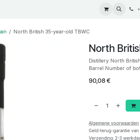
ontact
+
ain
North British 35-year-old TBWC
North Brit
Distillery North Briti
Barrel Number of bot
90,08
€
Algemene voorwaarden
Geld-terug-garantie van
Verzending: 2-3 werkda