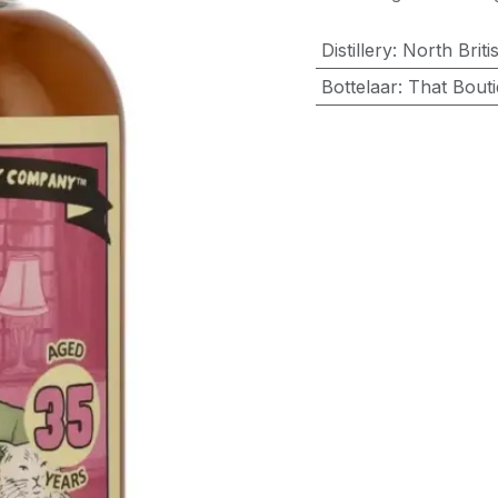
Distillery
:
North Briti
Bottelaar
:
That Bout