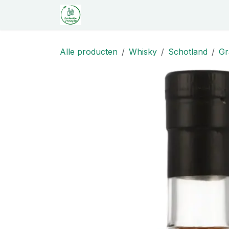
Overslaan naar inhoud
Startpagina
Shop
Proeverij
C
Alle producten
Whisky
Schotland
Gr