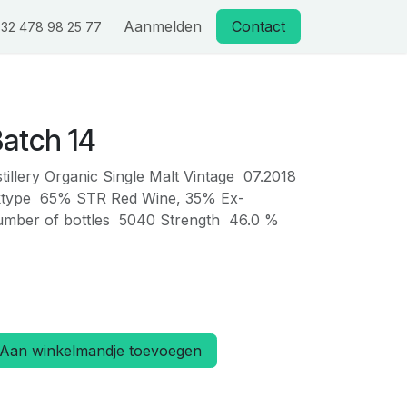
Aanmelden
Contact
32 478 98 25 77
Batch 14
stillery Organic Single Malt Vintage 07.2018
sktype 65% STR Red Wine, 35% Ex-
mber of bottles 5040 Strength 46.0 %
Aan winkelmandje toevoegen