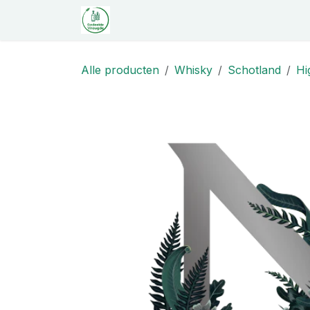
Overslaan naar inhoud
Startpagina
Shop
Proeverij
C
Alle producten
Whisky
Schotland
Hi