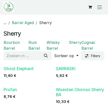
Overslaan naar inhoud
...
Barrel Aged
Sherry
Sherry
Bourbon
Rum
Whisky
Sherry
Cognac
Barrel
Barrel
Barrel
Barrel
Sorteer op
Filters
Ghost Elephant
SARRASKI
11,40
€
5,62
€
Profan
Woesten Oloroso Sherry
BA
8,76
€
10,33
€