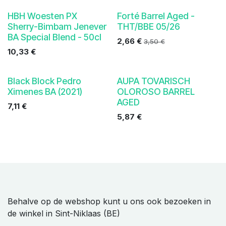
Voorbij THT
HBH Woesten PX
Forté Barrel Aged -
Sherry-Bimbam Jenever
THT/BBE 05/26
BA Special Blend - 50cl
2,66
€
3,50
€
10,33
€
Black Block Pedro
AUPA TOVARISCH
Ximenes BA (2021)
OLOROSO BARREL
AGED
7,11
€
5,87
€
Behalve op de webshop kunt u ons ook bezoeken in
de winkel in Sint-Niklaas (BE)