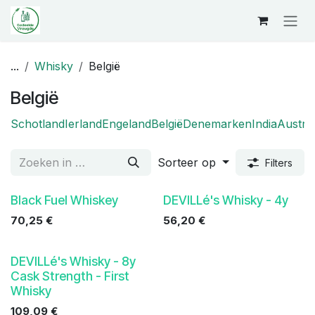
Overslaan naar inhoud
...
Whisky
België
België
Schotland
Ierland
Engeland
België
Denemarken
India
Austral
Sorteer op
Filters
Black Fuel Whiskey
DEVILLé's Whisky - 4y
70,25
€
56,20
€
DEVILLé's Whisky - 8y
Cask Strength - First
Whisky
109,09
€