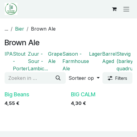
Overslaan naar inhoud
...
Bier
Brown Ale
Brown Ale
IPA
Stout
Zuur -
Grape
Saison -
Lager
Barrel
Stevig
-
Sour -
Ale
Farmhouse
Aged
(barleyw
Porter
Lambic...
Ale
quadrupel
Sorteer op
Filters
Big Beans
BIG CALM
4,55
€
4,30
€