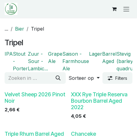
Overslaan naar inhoud
...
Bier
Tripel
Tripel
IPA
Stout
Zuur -
Grape
Saison -
Lager
Barrel
Stevig
-
Sour -
Ale
Farmhouse
Aged
(barleyw
Porter
Lambic...
Ale
quadrupel
Sorteer op
Filters
Velvet Sheep 2026 Pinot
XXX Rye Triple Reserva
Noir
Bourbon Barrel Aged
2022
2,66
€
4,05
€
Triple Rhum Barrel Aged
Chanceke